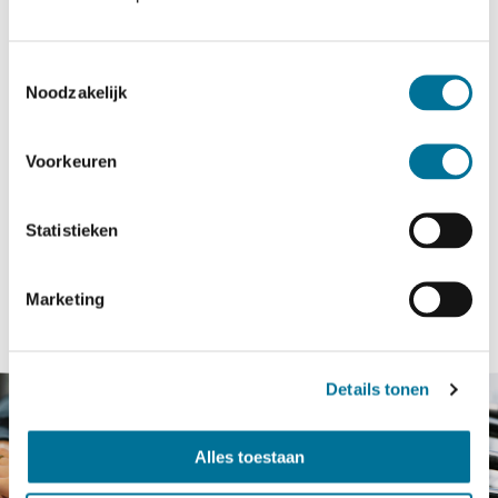
Voor ouders
Zoeken
Werken bij
Toestemmingsselectie
Noodzakelijk
Zoek
Voorkeuren
Statistieken
Marketing
Details tonen
Alles toestaan