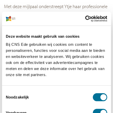
Met deze mijlpaal onderstreept Ytje haar professionele
ontwikkeling en haar inzet voor voor kwalitatief goed
onderwijs op De Vuursteen. We zijn ontzettend trots en
blij dat ze haar kennis, ervaring en enthousiasme inzet
voor CNS Ede.
Deze website maakt gebruik van cookies
Bij CNS Ede gebruiken wij cookies om content te
“Kinderen leren niet van wat we zeggen, maar van wie we
personaliseren, functies voor social media aan te bieden
zijn.”
en websiteverkeer te analyseren. Wij gebruiken cookies
ook om de effectiviteit van advertentiecampagnes te
“Met enthousiasme en betrokkenheid werk ik als
meten en delen we deze informatie over het gebruik van
onze site met partners.
directeur aan het versterken van onderwijs waarin
ieder kind gezien wordt. Ik geloof in de kracht van een
sterk team, in samen leren en in een school als
Toestemmingsselectie
Noodzakelijk
gemeenschap waar ruimte is voor groei — van
leerlingen én van leerkrachten. Mijn drive ligt in het
Voorkeuren