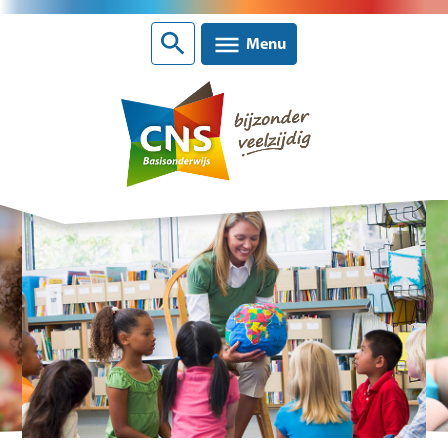
Sluiten
Menu
Nieuws
CNS scholen
Contact
Over CNS Ede