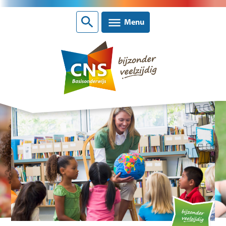
Sluiten
Menu
Nieuws
CNS scholen
Contact
Over CNS Ede