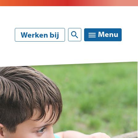
Sluiten
Menu
Werken bij
rken bij
Onze verhalen
acatures