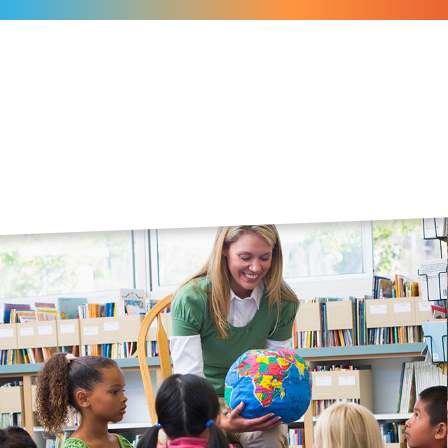
Over CNS Ede
We
Over de organisatie
Beleid
V
Identiteit
Partnerorganisaties