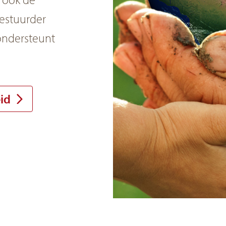
bestuurder
 ondersteunt
id