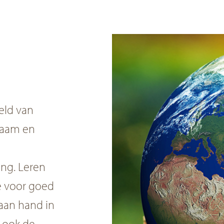
eld van
zaam en
ng. Leren
e voor goed
aan hand in
, ook de