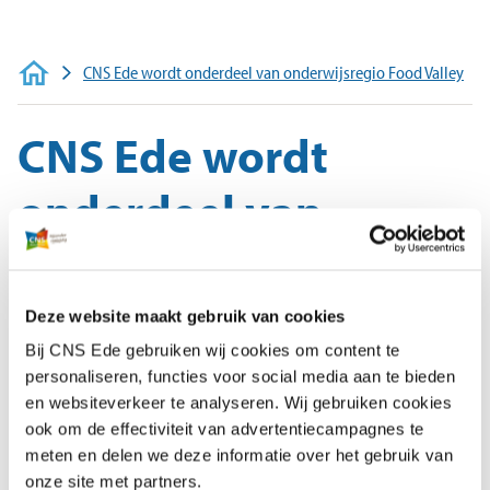
Voor ouders
Werken bij
CNS Ede wordt onderdeel van onderwijsregio Food Valley
CNS Ede wordt
onderdeel van
onderwijsregio Food
Valley
Deze website maakt gebruik van cookies
Bij CNS Ede gebruiken wij cookies om content te
personaliseren, functies voor social media aan te bieden
In de Food Valley hebben partners (PO,
en websiteverkeer te analyseren. Wij gebruiken cookies
VO, MBO, opleiders) in bestaande
ook om de effectiviteit van advertentiecampagnes te
samenwerkingen en partnerschappen de
meten en delen we deze informatie over het gebruik van
handen ineengeslagen om de
onze site met partners.