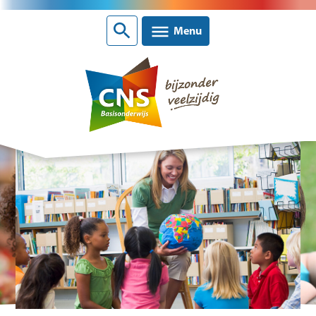
Sluiten
Menu
Nieuws
CNS scholen
Contact
Over CNS Ede