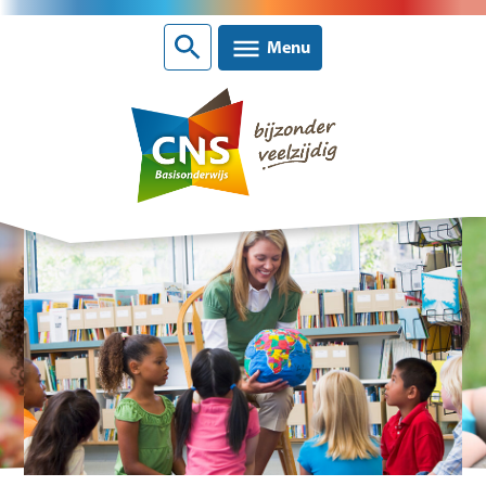
Sluiten
Menu
Nieuws
CNS scholen
Contact
Over CNS Ede