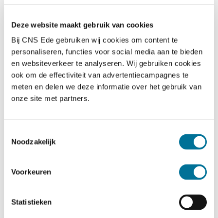
Samen met collega’s van Proominent Primair
Deze website maakt gebruik van cookies
Onderwijs (Ede), SBO De Windroos (Veenendaal) en
Bij CNS Ede gebruiken wij cookies om content te
School met de Bijbel (Lunteren) volgen 10
personaliseren, functies voor social media aan te bieden
professionals van CNS Ede de opleiding tot
en websiteverkeer te analyseren. Wij gebruiken cookies
kwaliteitscoördinator. Zij ontwikkelen we zich in:
ook om de effectiviteit van advertentiecampagnes te
meten en delen we deze informatie over het gebruik van
Het verbeteren van de onderwijskwaliteit
onze site met partners.
Werken met hoge verwachtingen voor álle
Toestemmingsselectie
leerlingen
Noodzakelijk
Leren in leerteams en versterken van de
Voorkeuren
professionele cultuur
Onderbouwde besluitvorming met data‑analyse en
Statistieken
intervisie